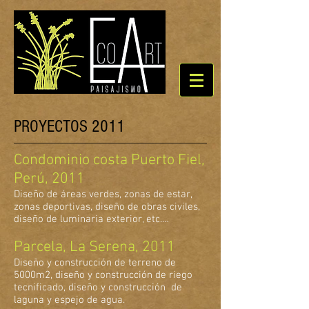
PROYECTOS 2011
Condominio costa Puerto Fiel,
Perú, 2011
Diseño de áreas verdes, zonas de estar,
zonas deportivas, diseño de obras civiles,
diseño de luminaria exterior, etc.…
Parcela, La Serena, 2011
Diseño y construcción de terreno de
5000m2, diseño y construcción de riego
tecnificado, diseño y construcción de
laguna y espejo de agua.